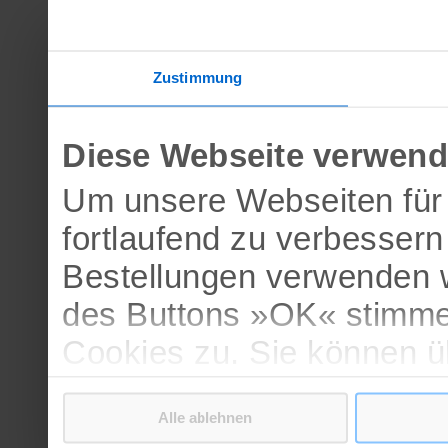
Zustimmung
Diese Webseite verwend
Um unsere Webseiten für 
fortlaufend zu verbesser
Bestellungen verwenden w
des Buttons »OK« stimme
Cookies zu. Sie können 
verschiedenen Cookies ak
Alle ablehnen
bestätigen.