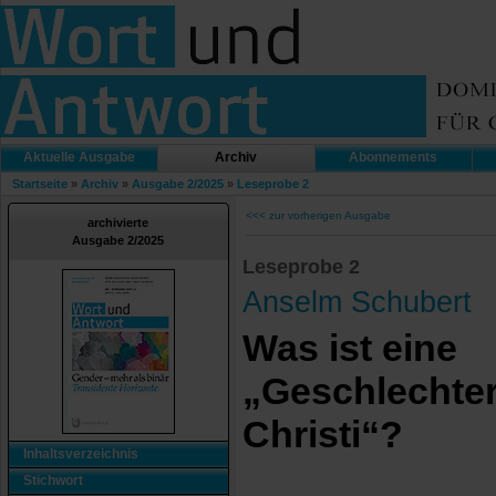
Aktuelle Ausgabe
Archiv
Abonnements
Startseite
»
Archiv
»
Ausgabe 2/2025
»
Leseprobe 2
<<< zur vorherigen Ausgabe
archivierte
Ausgabe 2/2025
Leseprobe 2
Anselm Schubert
Was ist eine
„Geschlechte
Christi“?
Inhaltsverzeichnis
Stichwort