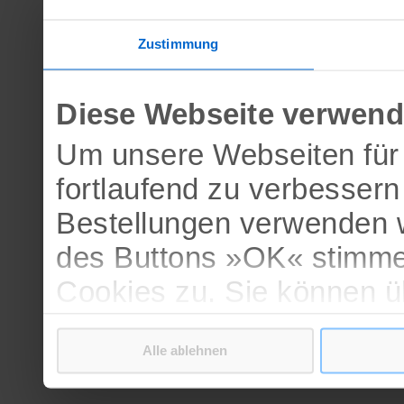
Zustimmung
Diese Webseite verwend
Um unsere Webseiten für 
fortlaufend zu verbesser
Bestellungen verwenden w
des Buttons »OK« stimme
Cookies zu. Sie können 
verschiedenen Cookies ak
Alle ablehnen
bestätigen.
Weitere Informationen erh