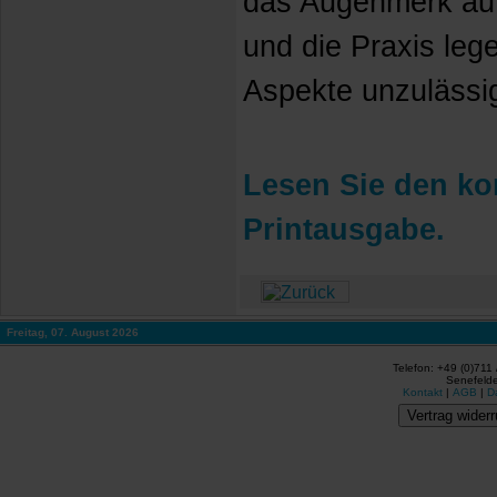
das Augenmerk au
und die Praxis leg
Aspekte unzulässig
Lesen Sie den kom
Printausgabe.
Freitag, 07. August 2026
Telefon: +49 (0)711
Senefelde
Kontakt
|
AGB
|
D
Vertrag widerr