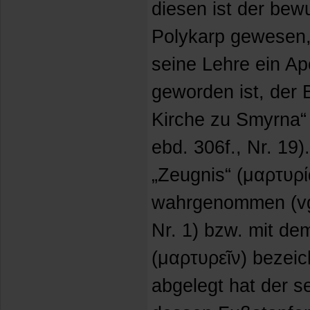
diesen ist der be
Polykarp gewesen, 
seine Lehre ein Ap
geworden ist, der 
Kirche zu Smyrna“ 
ebd. 306f., Nr. 19)
„Zeugnis“ (μαρτυρ
wahrgenommen (vgl
Nr. 1) bzw. mit de
(μαρτυρεῖν) bezei
abgelegt hat der s