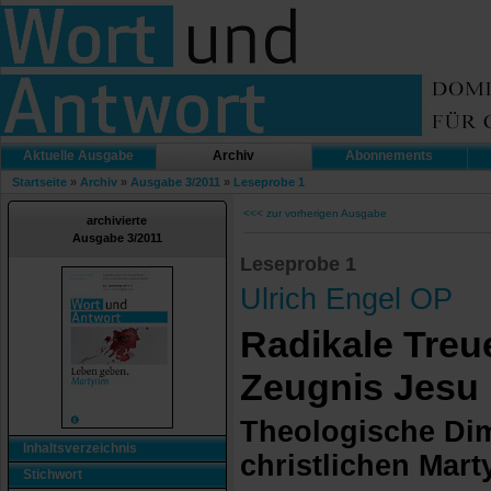
Aktuelle Ausgabe
Archiv
Abonnements
Startseite
»
Archiv
»
Ausgabe 3/2011
»
Leseprobe 1
<<< zur vorherigen Ausgabe
archivierte
Ausgabe 3/2011
Leseprobe 1
Ulrich Engel OP
Radikale Treu
Zeugnis Jesu
Theologische Di
Inhaltsverzeichnis
christlichen Mart
Stichwort